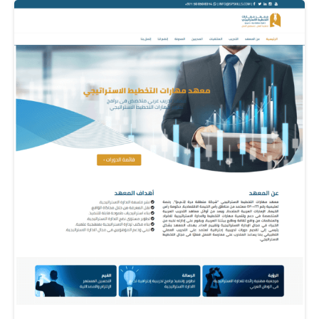
party features or functionality to be
provided on or through the website (e.g. like
advertising, interactive content and
analytics). The parties that set these third
party cookies can recognize your computer
both when it visits the website in question
and also when it visits certain other
websites.
Why do we use cookies?
We use first and third party cookies for
several reasons. Some cookies are required
for technical reasons in order for our
Websites to operate, and we refer to these
as "essential" or "strictly necessary" cookies.
Other cookies also enable us to track and
target the interests of our users to enhance
the experience on our Online Properties.
Third parties serve cookies through our