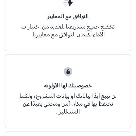
التوافق مع المعايير
تخضع جميع مشاريعنا للعديد من اختبارات
الأداء لضمان التوافق مع معاييرنا.
Last updated June 26, 2020
Relancer Cookie Policy Popup
This Cookie Policy popup is included with
Relancer!
خصوصيتك لها الأولوية
This Cookie Policy explains how example
لن نبيع أبدًا بياناتك أو بيانات المشروع ، ولكننا
("Company", "we", "us", and "our") uses
نحتفظ بها في مكان آمن ومحمي بعيدًا عن
cookies and similar technologies to
المتسللين.
recognize you when you visit our websites
at https://example.com, ("Websites"). It
explains what these technologies are and