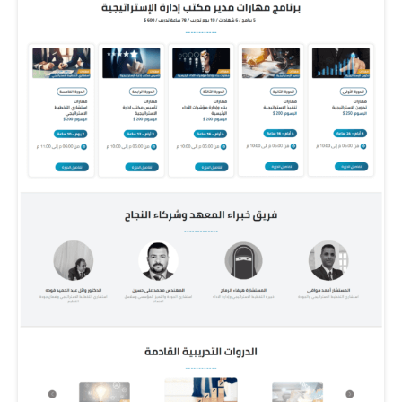
Websites for advertising, analytics and
other purposes. This is described in more
detail below. The specific types of first and
third party cookies served through our
Websites and the purposes they perform are
described below (please note that the
specific cookies served may vary depending
on the specific Online Properties you visit):
How can I control cookies?
You have the right to decide whether to
accept or reject cookies. You can exercise
your cookie rights by setting your
preferences in the Cookie Consent Manager.
The Cookie Consent Manager allows you to
select which categories of cookies you
accept or reject. Essential cookies cannot
be rejected as they are strictly necessary to
provide you with services.