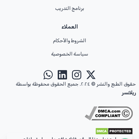
برنامج التدريب
العملاء
الشروط والأحكام
إترك لنا رسالتك
سياسة الخصوصية
من الساعة 9 صباحًا حتى 5 مساءً، من الأحد إلى الثلاثاء
contact@relancer.co
حقوق الطبع والنشر © ٢٠٢٤. جميع الحقوق محفوظة بواسطة
تواصل عبر الواتساب
ريلانسر
أرسل رسالتك في أي وقت تريده
+1 (202) 770-2006
*يتم الرد عادة خلال 24 ساعة